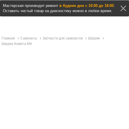
Мастерская производит ремонт
в будние дни с 10:00 до 18:00
.
Оставить чистый товар на диагностику можно в любое время.
Главная
Самокаты
Запчасти для самокатов
Шкурки
Шкурка Комета М4