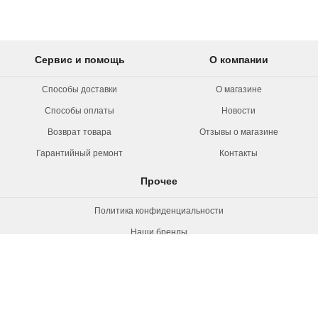
Сервис и помощь
О компании
Способы доставки
О магазине
Способы оплаты
Новости
Возврат товара
Отзывы о магазине
Гарантийный ремонт
Контакты
Прочее
Политика конфиденциальности
Наши бренды
Вакансии
© 2026 Rollermag. Все права защищены.
"Роллермаг" - специализированный
магазин роликов, коньков и самокатов.