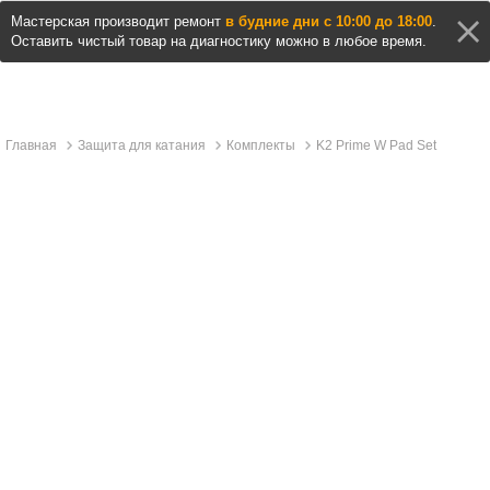
Мастерская производит ремонт
в будние дни с 10:00 до 18:00
.
Оставить чистый товар на диагностику можно в любое время.
Главная
Защита для катания
Комплекты
K2 Prime W Pad Set