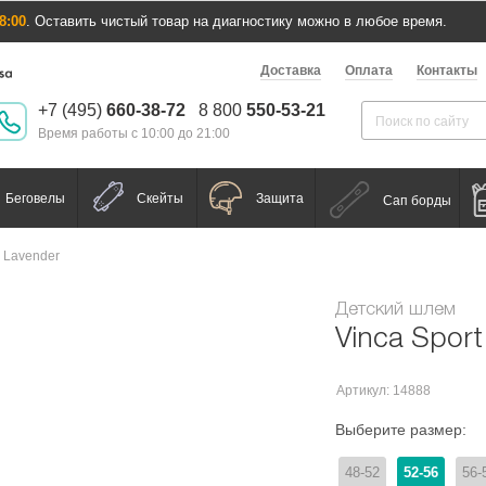
8:00
. Оставить чистый товар на диагностику можно в любое время.
Доставка
Оплата
Контакты
+7 (495)
660-38-72
8 800
550-53-21
Время работы с 10:00 до 21:00
Беговелы
Скейты
Защита
Сап борды
4 Lavender
Детский шлем
Vinca Spor
Артикул: 14888
Выберите размер:
48-52
52-56
56-