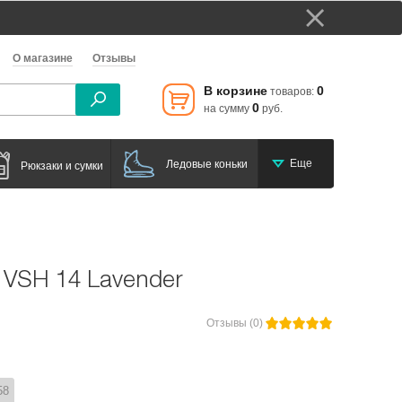
О магазине
Отзывы
В корзине
0
товаров:
0
на сумму
руб.
Еще
Ледовые коньки
Рюкзаки и сумки
t VSH 14 Lavender
Отзывы (0)
58