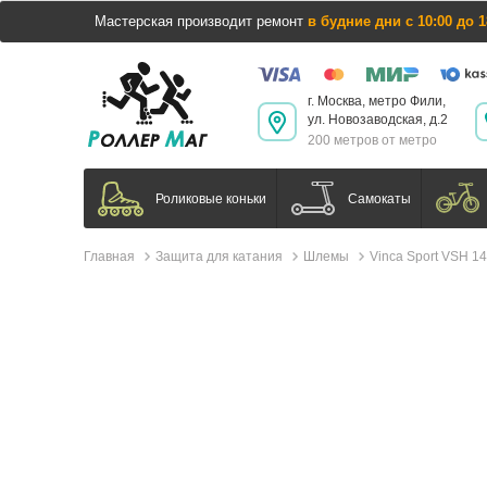
Мастерская производит ремонт
в будние дни с 10:00 до 1
г. Москва, метро Фили,
ул. Новозаводская, д.2
200 метров от метро
Самокаты
Роликовые коньки
Главная
Защита для катания
Шлемы
Vinca Sport VSH 1