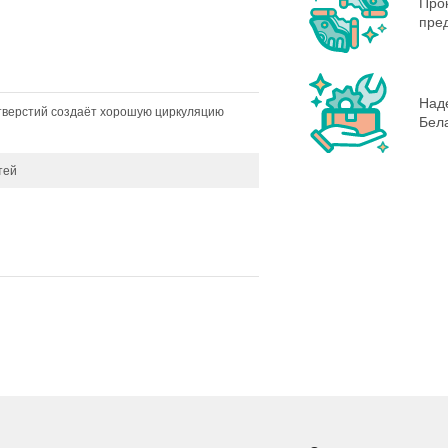
Про
пре
Наде
отверстий создаёт хорошую циркуляцию
Бела
тей