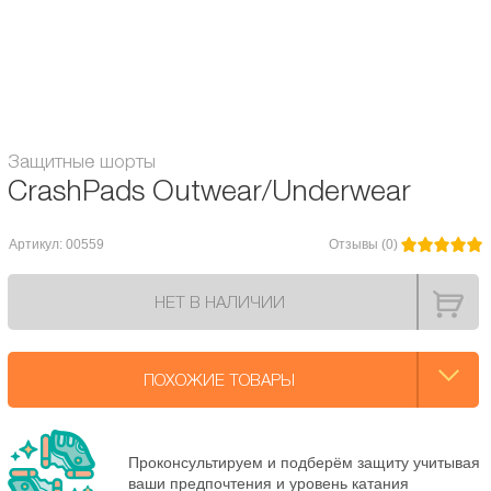
Внешняя поверхность устойчива к истиранию.
Регулирование влажности специальной тканью Dry-Power.
Усиленная защита бедра, копчика, передней стороны ноги
Защитные шорты
CrashPads Outwear/Underwear
Артикул: 00559
Отзывы (0)
НЕТ В НАЛИЧИИ
ПОХОЖИЕ ТОВАРЫ
Проконсультируем и подберём защиту учитывая
ваши предпочтения и уровень катания