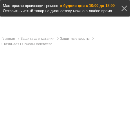
Мастерская производит ремонт
в будние дни с 10:00 до 18:00
.
Оставить чистый товар на диагностику можно в любое время.
Главная
Защита для катания
Защитные шорты
CrashPads Outwear/Underwear