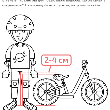
главные параметры
для правильного подбора. Как же связать
эти размеры? Нам понадобиться рулетка, метр или линейка.