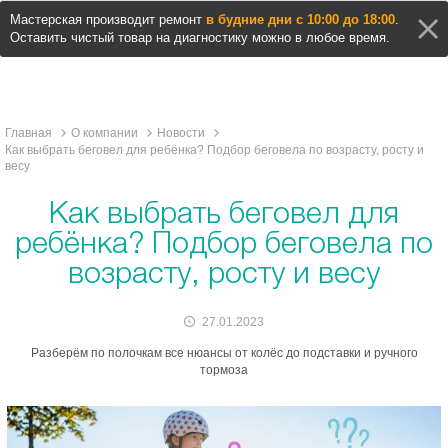
Мастерская производит ремонт
в будние дни с 10:00 до 18:00
.
Оставить чистый товар на диагностику можно в любое время.
Главная
О компании
Новости
Как выбрать беговел для ребёнка? Подбор беговела по возрасту, росту и
весу
Как выбрать беговел для
ребёнка? Подбор беговела по
возрасту, росту и весу
27.01.2023
Разберём по полочкам все нюансы от колёс до подставки и ручного
тормоза