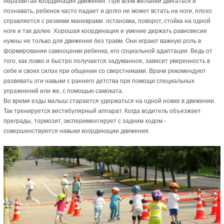
неразвитая координация движения. При всем желании двигаться и
познавать, ребенок часто падает и долго не может встать на ноги, плохо
справляется с резкими маневрами: остановка, поворот, стойка на одной
ноге и так далее. Хорошая координация и умение держать равновесие
нужны не только для движения без травм. Они играют важную роль в
формировании самооценки ребенка, его социальной адаптации. Ведь от
того, как ловко и быстро получается задуманное, зависит уверенность в
себе и своих силах при общении со сверстниками. Врачи рекомендуют
развивать эти навыки с раннего детства при помощи специальных
упражнений или же, с помощью самоката.
Во время езды малыш старается удержаться на одной ножке в движении.
Так тренируется вестибулярный аппарат. Когда водитель объезжает
преграды, тормозит, экспериментирует с задним ходом -
совершенствуются навыки координации движения.