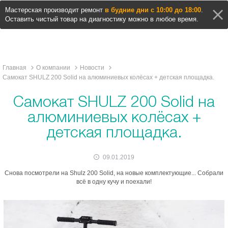
Мастерская производит ремонт
в будние дни с 10:00 до 18:00
.
Оставить чистый товар на диагностику можно в любое время.
Главная
О компании
Новости
Самокат SHULZ 200 Solid на алюминиевых колёсах + детская площадка.
Самокат SHULZ 200 Solid на
алюминиевых колёсах +
детская площадка.
09.01.2019
Снова посмотрели на Shulz 200 Solid, на новые комплектующие... Собрали
всё в одну кучу и поехали!