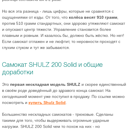
Но вся эта разница - лишь цифры, которые не сравнятся с
ощущениями от езды. От того, что
колёса весят 910 грамм
,
против 510 грамм стандартных, они здорово утяжеляют самокат
и опускают центр тяжести. Управление становится более
плавным и ровным. И казалось бы, должно быть жёстко. Но нет!
Если самокат отлажен и не люфтит, то неровности проходят с
глухим стуком и тут же забываются.
Самокат SHULZ 200 Solid и общие
доработки
Это
первая нескладная модель SHULZ
и скорее единственный
в своём роде доведённый до здравого конца самокат. На
сегодняшний момент уже поступил в продажу. По ссылке можно
посмотреть и
купить Shulz Solid
.
Большинство нескладных самокатов - трюковые. Сделаны
такими для того, чтобы выдерживать огромные ударные
нагрузки. SHULZ 200 Solid чем то похож на них - но