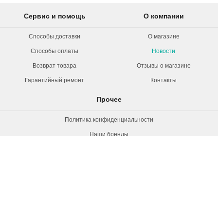
Сервис и помощь
О компании
Способы доставки
О магазине
Способы оплаты
Новости
Возврат товара
Отзывы о магазине
Гарантийный ремонт
Контакты
Прочее
Политика конфиденциальности
Наши бренды
Вакансии
© 2026 Rollermag. Все права защищены.
"Роллермаг" - специализированный
магазин роликов, коньков и самокатов.
+7 (495) 660-38-72, 8 800 550-53-21
г. Москва, ул. Новозаводская, д.2