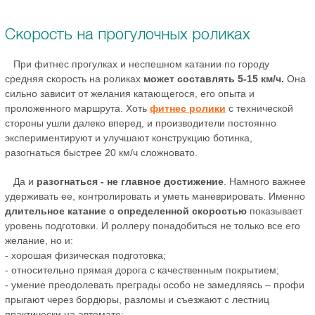
Скорость на прогулочных роликах
При фитнес прогулках и неспешном катании по городу
средняя скорость на роликах
может составлять 5-15 км/ч.
Она
сильно зависит от желания катающегося, его опыта и
проложенного маршрута. Хоть
фитнес ролики
с технической
стороны ушли далеко вперед, и производители постоянно
экспериментируют и улучшают конструкцию ботинка,
разогнаться быстрее 20 км/ч сложновато.
Да и
разогнаться - не главное достижение
. Намного важнее
удерживать ее, контролировать и уметь маневрировать. Именно
длительное катание с определенной скоростью
показывает
уровень подготовки. И роллеру понадобиться не только все его
желание, но и:
- хорошая физическая подготовка;
- относительно прямая дорога с качественным покрытием;
- умение преодолевать преграды особо не замедляясь – профи
прыгают через бордюры, разломы и съезжают с лестниц
практически на автомате;