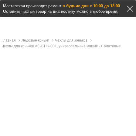
Мастерская производит ремонт
в будние дни с 10:00 до 18:00
.
Оставить чистый товар на диагностику можно в любое время.
Главная
Ледовые коньки
Чехлы для коньков
Чехлы для коньков AC-CHK-001, универсальные мягкие - Салатовые