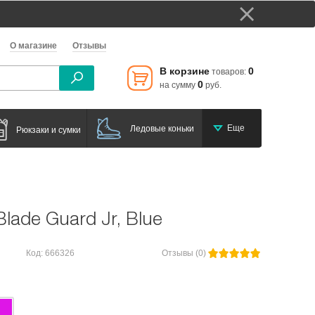
О магазине
Отзывы
В корзине
0
товаров:
0
на сумму
руб.
Еще
Ледовые коньки
Рюкзаки и сумки
lade Guard Jr, Blue
Код: 666326
Отзывы (0)