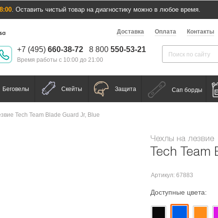
8:00
. Оставить чистый товар на диагностику можно в любое время.
Доставка
Оплата
Контакты
+7 (495)
660-38-72
8 800
550-53-21
Время работы с 10:00 до 21:00
Беговелы
Скейты
Защита
Сап борды
звие Tech Team Blade Guard Jr, Blue
Чехлы на лезвие
Tech Team B
Артикул: 67883
Доступные цвета: