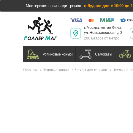
Мастерская производит ремонт
в будние дни с 10:00 до 1
г. Москва, метро Фили,
ул. Новозаводская, д.2
200 метров от метро
Самокаты
Роликовые коньки
Главная
Ледовые коньки
Чехлы для коньков
Чехлы на ле