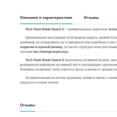
Описание и характеристики
Отзывы
Tech Team Blade Guard Jr
– универсальные защитные
чехлы
Оригинальная конструкция этой модели защиты лезвий позво
размеров, не оглядываясь на то фигурные или хоккейные у них
подрезки в нужный размер
, сетчатая структура легко растягив
чехлами
без помощи взрослых.
Tech Team Blade Guard Jr
выполнены из мягкой резины, они
выраженное рифление на нижней части улучшающее сцепление
боковины позволяют легко очистить чехлы и коньки от крошки ль
Оставляя коньки на летнее хранение, снимите чехлы с лезв
упругости и порчи чехлов.
Отзывы