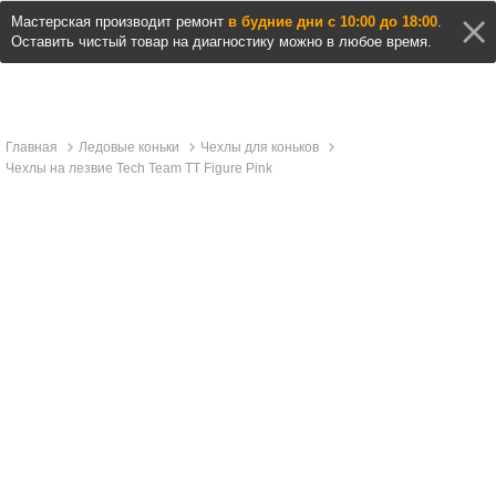
Мастерская производит ремонт
в будние дни с 10:00 до 18:00
.
Оставить чистый товар на диагностику можно в любое время.
Главная
Ледовые коньки
Чехлы для коньков
Чехлы на лезвие Tech Team TT Figure Pink