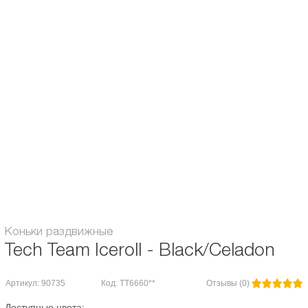
Tech Team Iceroll
выполнены в дизайне для девчонок и для мальчишек с
учётом традиционной специфики катания: с фигурным или хоккейным
лезвием.
Возраст:
для детей
Материал ботинка:
Пластик + текстиль
Пол:
для девочек
Тип коньков:
раздвижные
Тип лезвия:
Фигурное (с зубчиками)
Гарантия:
1 месяц
Коньки раздвижные
Tech Team Iceroll - Black/Celadon
Артикул: 90735
Код: TT6660**
Отзывы (0)
Доступные цвета: