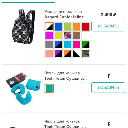
Рюкзак для роликов
3 490
₽
Asgard Junior Inline
Skating Backpack
ДОБАВИТЬ
Коты Румяные Синий -
Серо-голубой
Чехлы для коньков
₽
Tech Team Сушки с
ковриком - Teal
ДОБАВИТЬ
Чехлы для коньков
₽
Tech Team Сушки -