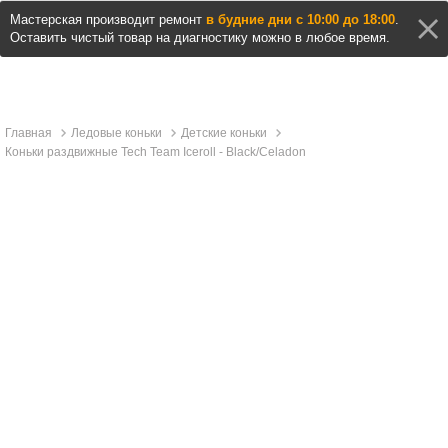
Мастерская производит ремонт
в будние дни с 10:00 до 18:00
.
Оставить чистый товар на диагностику можно в любое время.
Главная
Ледовые коньки
Детские коньки
Коньки раздвижные Tech Team Iceroll - Black/Celadon