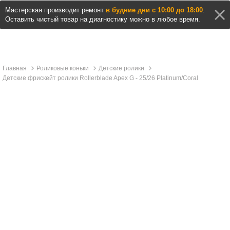
Мастерская производит ремонт
в будние дни с 10:00 до 18:00
.
Оставить чистый товар на диагностику можно в любое время.
Главная
Роликовые коньки
Детские ролики
Детские фрискейт ролики Rollerblade Apex G - 25/26 Platinum/Coral