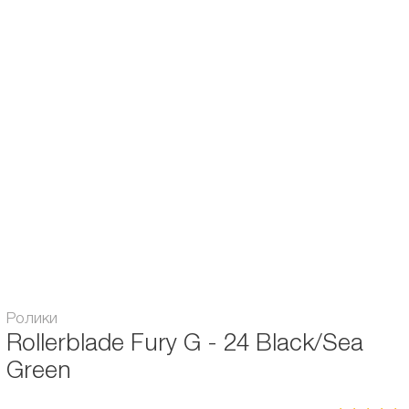
Подшипники:
Аbec 3
Возраст:
для детей
Диаметр колес, мм:
72
Жесткость, А:
80
Материал рамы:
из композита
Пол:
для девочек
Тип коньков:
фрискейт / раздвижные
Гарантия:
6 месяцев
Ролики
Rollerblade Fury G - 24 Black/Sea
Green