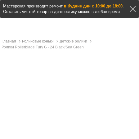
Мастерская производит ремонт
в будние дни с 10:00 до 18:00
.
Оставить чистый товар на диагностику можно в любое время.
Главная
Роликовые коньки
Детские ролики
Ролики Rollerblade Fury G - 24 Black/Sea Green