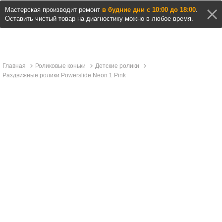
Мастерская производит ремонт
в будние дни с 10:00 до 18:00
.
Оставить чистый товар на диагностику можно в любое время.
Главная
Роликовые коньки
Детские ролики
Раздвижные ролики Powerslide Neon 1 Pink