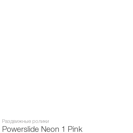
так и при занятиях с тренером.
Возраст:
для детей
Диаметр колес, мм:
70
Диаметр оси, мм:
6
Жесткость, А:
85
Материал ботинка:
Пластик + текстиль
Материал рамы:
из композита
Пол:
для девочек
Тип коньков:
раздвижные
Гарантия:
6 месяцев
Раздвижные ролики
Powerslide Neon 1 Pink