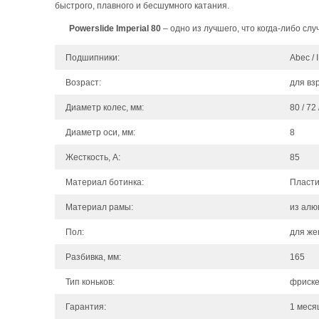
быстрого, плавного и бесшумного катания.
Powerslide Imperial 80
– одно из лучшего, что когда-либо слу
Подшипники:
Аbec / 
Возраст:
для вз
Диаметр колес, мм:
80 / 72 
Диаметр оси, мм:
8
Жесткость, А:
85
Материал ботинка:
Пласти
Материал рамы:
из алю
Пол:
для ж
Разбивка, мм:
165
Тип коньков:
фриск
Гарантия:
1 меся