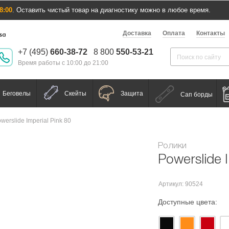
8:00
. Оставить чистый товар на диагностику можно в любое время.
Доставка
Оплата
Контакты
+7 (495)
660-38-72
8 800
550-53-21
Время работы с 10:00 до 21:00
Беговелы
Скейты
Защита
Сап борды
werslide Imperial Pink 80
Ролики
Powerslide 
Артикул: 90524
Доступные цвета: