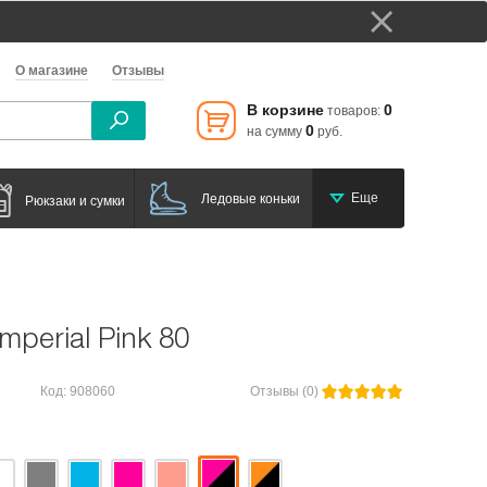
О магазине
Отзывы
В корзине
0
товаров:
0
на сумму
руб.
Еще
Ледовые коньки
Рюкзаки и сумки
Imperial Pink 80
Код: 908060
Отзывы (0)