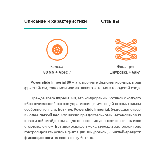
Описание и характеристики
Отзывы
Колёса:
Фиксация:
80 мм + Abec 7
шнуровка + бакл
Powerslide Imperial 80
– это прочные фрискейт-ролики, в ра
фристайлом, слаломом или активного катания в городской среде
Прежде всего
Imperial 80
, это комфортный ботинок с колодк
обеспечивающий острое управление, и имеющий стремительный
особенно точным. Ботинок
Powerslide Imperial
, благодаря отве
и более
лёгкий вес
, что важно при длительном и интенсивном 
пластиной-слайдером, а для повышения долговечности роликов
стекловолокном. Ботинок оснащён механической застёжкой гол
контролировать усилие фиксации, шнуровкой, и баклей-трещот
фиксацию ноги
на всю высоту ботинка.