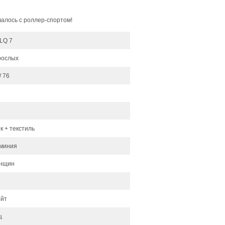
чалось с роллер-спортом!
ILQ 7
рослых
/ 76
к + текстиль
миния
енщин
ейт
ц