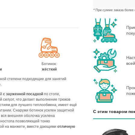
* При сумме заказа более 
При
поку
Нас
всей
Ботинок:
и
жёсткий
вной степени подходящие для занятий
.
Про
пож
ой
с зауженной посадкой
по стопе,
 силуэт, что делает выполнение трюков
рстиям
для лучшего теплообмена, имеет ещё
катании. Снаружи ботинок усилен защитной
С этим товаром по
 вся внешняя оболочка усилена
еностопа позволяющей тонко
кой на манжете, вместе дающими
отличную