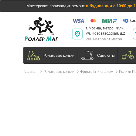
Мастерская производит ремонт
в будние дни с 10:00 до 1
г. Москва, метро Фили,
ул. Новозаводская, д.2
200 метров от метро
Самокаты
Роликовые коньки
Главная
Роликовые коньки
Фрискейт и слалом
Ролики Po