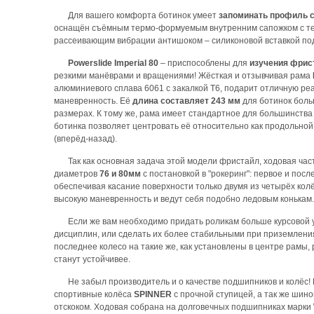
Для вашего комфорта ботинок умеет
запоминать профиль 
оснащён съёмным термо-формуемым внутренним сапожком с т
рассеивающим вибрации антишоком – силиконовой вставкой под
Powerslide Imperial 80
– приспособлены для
изучения фрис
резкими манёврами и вращениями! Жёсткая и отзывчивая рама
алюминиевого сплава 6061 с закалкой Т6, подарит отличную реа
маневренность. Её
длина составляет 243 мм
для ботинок боль
размерах. К тому же, рама имеет стандартное для большинства 
ботинка позволяет центровать её относительно как продольной 
(вперёд-назад).
Так как основная задача этой модели фристайл, ходовая ча
диаметров
76 и 80мм
с постановкой в "рокеринг": первое и по
обеспечивая касание поверхности только двумя из четырёх кол
высокую маневренность и ведут себя подобно ледовым конькам.
Если же вам необходимо придать роликам больше курсовой 
дисциплин, или сделать их более стабильными при приземлени
последнее колесо на такие же, как установлены в центре рамы, 
станут устойчивее.
Не забыл производитель и о качестве подшипников и колёс
спортивные колёса
SPINNER
c прочной ступицей, а так же шин
отскоком. Ходовая собрана на долговечных подшипниках марки