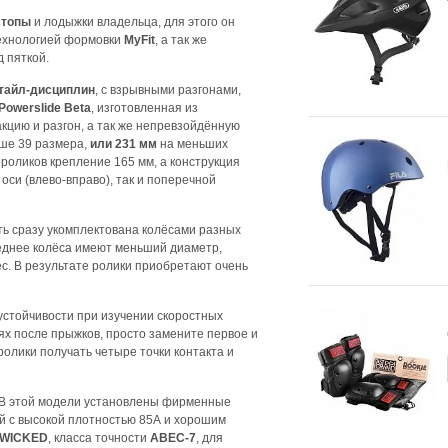
стопы
и лодыжки владельца, для этого он
ехнологией формовки
MyFit
, а так же
 пяткой.
тайл-дисциплин
, с взрывными разгонами,
Powerslide Beta
, изготовленная из
кцию и разгон, а так же непревзойдённую
ше 39 размера,
или 231 мм
на меньших
роликов крепление 165 мм, а конструкция
оси (влево-вправо), так и поперечной
сть сразу укомплектована колёсами разных
следнее колёса имеют меньший диаметр,
ёс. В результате ролики приобретают очень
устойчивости при изучении скоростных
ях после прыжков, просто замените первое и
ролики получать четыре точки контакта и
! В этой модели установлены фирменные
ой с высокой плотностью 85А и хорошим
WICKED
, класса точности
ABEC-7
, для