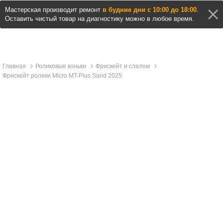
Мастерская производит ремонт
в будние дни с 10:00 до 18:00
.
Оставить чистый товар на диагностику можно в любое время.
Главная
Роликовые коньки
Фрискейт и слалом
Фрискейт ролики Micro MT-Plus Sand 2025