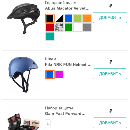
Городской шлем
₽
Abus Macator Velvet
Black
ДОБАВИТЬ
Шлем
₽
Fila NRK FUN Helmet -
Light Blue
ДОБАВИТЬ
Набор защиты
₽
Gain Fast Forward
Rookie Knee & Elbow
ДОБАВИТЬ
L
Pad