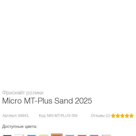
Жесткость, А:
85
Материал ботинка:
Пластик + текстиль
Материал рамы:
из алюминия
Пол:
для мужчин / для женщин
Разбивка, мм:
165
Тип коньков:
фрискейт
Гарантия:
1 месяц
Фрискейт ролики
Micro MT-Plus Sand 2025
Артикул: 68841
Код: MIS-MT-PLUS-SW
Отзывы (1)
Доступные цвета: