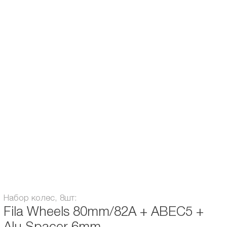
для простых задач, а так же райдеров с небольшим весом или подростков.
Однако следует понимать, что для катания с высокой интенсивностью,
прыжков и исполнения трюков со скольжениями, именно этот набор - не
оптимальный выбор.
*При необходимости набор можно переоснастить втулками под оси
стандарта 8 мм, но упаковка будет нарушена.
**Принт на ступице может немного отличаться от представленного на
фото.
Подшипники:
Abec / ILQ 5
Диаметр колес, мм:
80
Диаметр оси, мм:
6
Жесткость, А:
82
Набор колес, 8шт:
Fila Wheels 80mm/82A + ABEC5 +
Alu Spacer 6mm