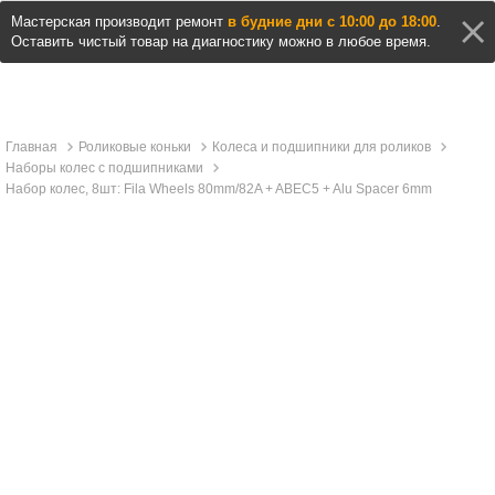
Мастерская производит ремонт
в будние дни с 10:00 до 18:00
.
Оставить чистый товар на диагностику можно в любое время.
Главная
Роликовые коньки
Колеса и подшипники для роликов
Наборы колес с подшипниками
Набор колес, 8шт: Fila Wheels 80mm/82A + ABEC5 + Alu Spacer 6mm