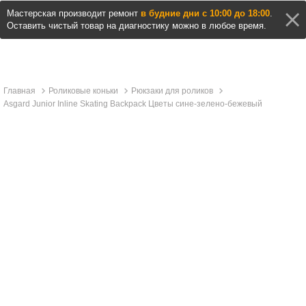
Мастерская производит ремонт
в будние дни с 10:00 до 18:00
.
Оставить чистый товар на диагностику можно в любое время.
Главная
Роликовые коньки
Рюкзаки для роликов
Asgard Junior Inline Skating Backpack Цветы сине-зелено-бежевый