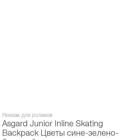
диапазоне, имеется
нагрудный ремешок
и
поясная разгрузка
.
Внешний клапан легко
вмещает ролики от 28 до 41 размера
и плотно
фиксирует их тремя ремешками. Основной объём достался внутреннему
отделению, куда удобно складывать защиту и сменную обувь. Так же
внутри спрятан дополнительный карман для хранения документов,
телефонов и других ценных вещей.
Для различных аксессуаров и маленькой бутылочки с водой
предусмотрены
внешние карманы - сеточки
. Они достаточно глубокие и
из них ничего не вылетит.
Светоотражающие вставки и нашивки
сделают владельца более
заметным в тёмное время суток. И дополнительная безопасность точно не
помешает!
Объём:
15
Рюкзак для роликов
Asgard Junior Inline Skating
Backpack Цветы сине-зелено-