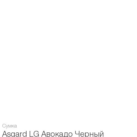
- жесткое дно.
Подходит для роликов с размером ботинка до EUR 48+
и хоккейных или фигурных коньков.
Размер сумки:
Большая
Сумка
Asgard LG Авокадо Черный