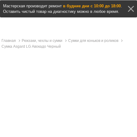
Мастерская производит ремонт
в будние дни с 10:00 до 18:00
.
Оставить чистый товар на диагностику можно в любое время.
Главная
Рюкзаки, чехлы и сумки
Сумки для коньков и роликов
Сумка Asgard LG Авокадо Черный