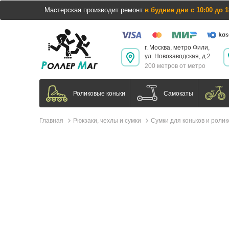
Мастерская производит ремонт
в будние дни с 10:00 до 1
г. Москва, метро Фили,
ул. Новозаводская, д.2
200 метров от метро
Самокаты
Роликовые коньки
Главная
Рюкзаки, чехлы и сумки
Сумки для коньков и ролик