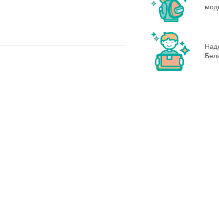
моде
Наде
Бела