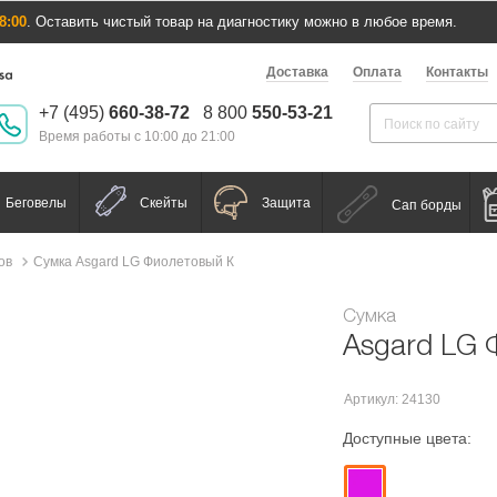
8:00
. Оставить чистый товар на диагностику можно в любое время.
Доставка
Оплата
Контакты
+7 (495)
660-38-72
8 800
550-53-21
Время работы с 10:00 до 21:00
Беговелы
Скейты
Защита
Сап борды
ов
Сумка Asgard LG Фиолетовый К
Сумка
Asgard LG
Артикул: 24130
Доступные цвета: