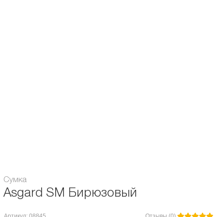
Подходит для роликов с колесами 80...84 мм. с размером ботинка до EUR
35-36
и хоккейных или фигурных коньков до EUR 45-46.
Размер сумки:
Маленькая
Сумка
Asgard SM Бирюзовый
Артикул: 08845
Отзывы (0)