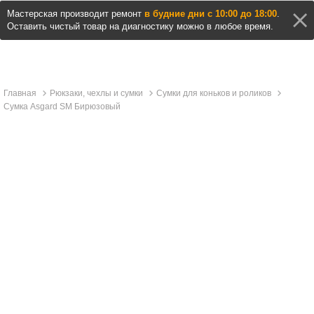
Мастерская производит ремонт
в будние дни с 10:00 до 18:00
.
Оставить чистый товар на диагностику можно в любое время.
Главная
Рюкзаки, чехлы и сумки
Сумки для коньков и роликов
Сумка Asgard SM Бирюзовый