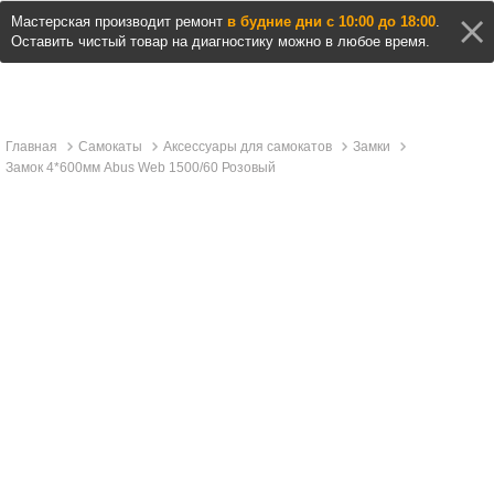
Мастерская производит ремонт
в будние дни с 10:00 до 18:00
.
Оставить чистый товар на диагностику можно в любое время.
Главная
Самокаты
Аксессуары для самокатов
Замки
Замок 4*600мм Abus Web 1500/60 Розовый