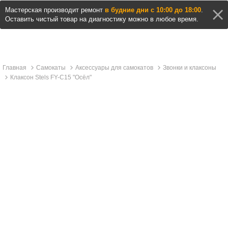
Мастерская производит ремонт
в будние дни с 10:00 до 18:00
.
Оставить чистый товар на диагностику можно в любое время.
Главная
Самокаты
Аксессуары для самокатов
Звонки и клаксоны
Клаксон Stels FY-C15 "Осёл"