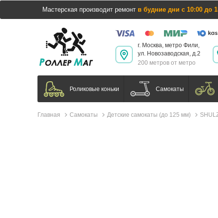
Мастерская производит ремонт
в будние дни с 10:00 до 1
г. Москва, метро Фили,
ул. Новозаводская, д.2
200 метров от метро
Самокаты
Роликовые коньки
Главная
Самокаты
Детские самокаты (до 125 мм)
SHULZ 