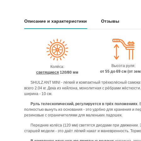
Описание и характеристики
Отзывы
Высота руля:
Колёса:
от 55 до 69 см (от зе
светящиеся
120/80 мм
SHULZ ANT MINI - лёгкий и компактный трёхколёсный самокат
всего 2.04 кг. Дека из нейлона, монолитная с рёбрами жёсткости
ширина - 10 см.
Руль телескопический, регулируется в трёх положениях
.
полностью вынуть из основания - это удобно для хранения и пер
резиновые с ограничителями для маленьких ладошек.
Передние колёса (120 мм) светятся диодами при движении. З
старшей модели - это даёт лёгкий накат и маневренность. Торм