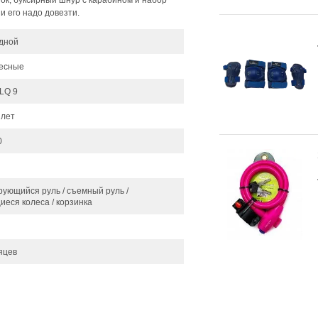
нок, буксирный шнур с карабином и набор
 и его надо довезти.
дной
лесные
ILQ 9
3 лет
0
рующийся руль / съемный руль /
иеся колеса / корзинка
яцев