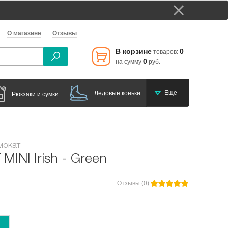
О магазине
Отзывы
В корзине
0
товаров:
0
на сумму
руб.
Еще
Ледовые коньки
Рюкзаки и сумки
мокат
INI Irish - Green
Отзывы (0)