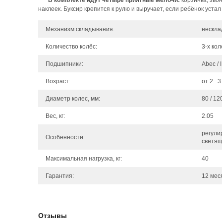
В комплекте идут четыре приятные мелочи:
корзинка, зво
наклеек. Буксир крепится к рулю и выручает, если ребёнок устал
Механизм складывания:
нескла
Количество колёс:
3-х ко
Подшипники:
Аbec / 
Возраст:
от 2...
Диаметр колес, мм:
80 / 12
Вес, кг:
2.05
регули
Особенности:
светящ
Максимальная нагрузка, кг:
40
Гарантия:
12 мес
Отзывы