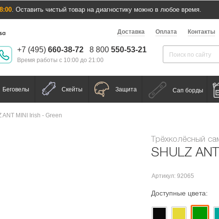
8:00
. Оставить чистый товар на диагностику можно в любое время.
Доставка
Оплата
Контакты
+7 (495)
660-38-72
8 800
550-53-21
Время работы с 10:00 до 21:00
Беговелы
Скейты
Защита
Сап борды
ANT MINI Irish - Green
Трёхколёсный са
SHULZ ANT M
Артикул: 92065
Доступные цвета: