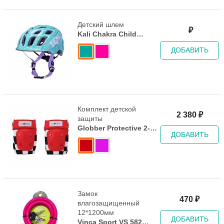
Детский шлем
₽
Kali Chakra Child
Sprinkles Pink
ДОБАВИТЬ
Комплект детской
2 380
₽
защиты
Globber Protective 2-
ДОБАВИТЬ
Pack - 2019 Pink
Замок
470
₽
влагозащищенный
12*1200мм
ДОБАВИТЬ
Vinca Sport VS 582