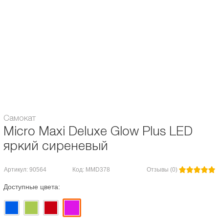
Диаметр колес, мм:
80 / 120
Вес, кг:
2.8
регулирующийся руль / съемный
Особенности:
руль / светящиеся колеса
Максимальная нагрузка, кг:
50
Гарантия:
2 года
Самокат
Micro Maxi Deluxe Glow Plus LED
яркий сиреневый
Артикул: 90564
Код: MMD378
Отзывы (0)
Доступные цвета: