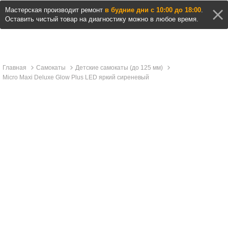
Мастерская производит ремонт
в будние дни с 10:00 до 18:00
.
Оставить чистый товар на диагностику можно в любое время.
Главная
Самокаты
Детские самокаты (до 125 мм)
Micro Maxi Deluxe Glow Plus LED яркий сиреневый