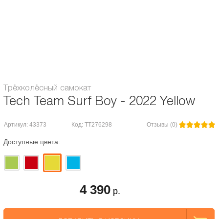
регулирующийся руль / съемный
Особенности:
руль / светящиеся колеса
Максимальная нагрузка, кг:
60
Гарантия:
1 месяц
Трёхколёсный самокат
Tech Team Surf Boy - 2022 Yellow
Артикул: 43373
Код: TT276298
Отзывы (0)
Доступные цвета:
4 390
р.