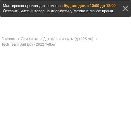
Мастерская производит ремонт
в будние дни с 10:00 до 18:00
.
Оставить чистый товар на диагностику можно в любое время.
Главная
Самокаты
Детские самокаты (до 125 мм)
Tech Team Surf Boy - 2022 Yellow