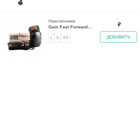
Наколенники
₽
Gain Fast Forward
Rookie Pro Knee Pad
ДОБАВИТЬ
L
S
XS