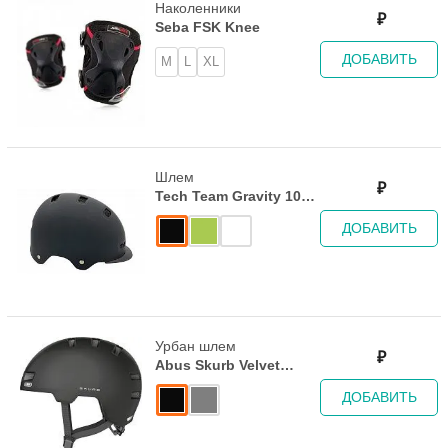
Наколенники
₽
Seba FSK Knee
ДОБАВИТЬ
M
L
XL
Шлем
₽
Tech Team Gravity 1000
Black
ДОБАВИТЬ
Урбан шлем
₽
Abus Skurb Velvet
Black
ДОБАВИТЬ