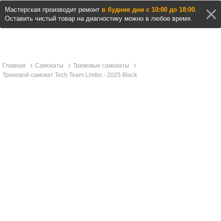
Мастерская производит ремонт
в будние дни с 10:00 до 18:00
.
Оставить чистый товар на диагностику можно в любое время.
Главная
Самокаты
Трюковые самокаты
Трюковой самокат Tech Team Limbo - 2025 Black