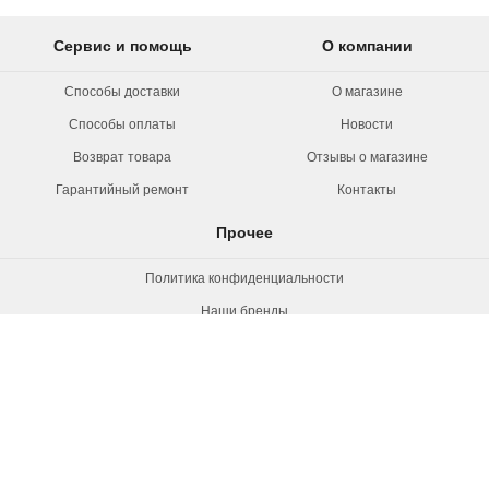
Сервис и помощь
О компании
Способы доставки
О магазине
Способы оплаты
Новости
Возврат товара
Отзывы о магазине
Гарантийный ремонт
Контакты
Прочее
Политика конфиденциальности
Наши бренды
Вакансии
© 2026 Rollermag. Все права защищены.
"Роллермаг" - специализированный
магазин роликов, коньков и самокатов.
+7 (495) 660-38-72, 8 800 550-53-21
г. Москва, ул. Новозаводская, д.2