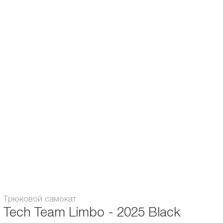
*Высота руля измеряется от того места, где он фактически установлен на
самокате.
**Место для ног - физическая область, на которой вы можете стоять.
Подшипники:
Аbec / ILQ 9
Диаметр колес, мм:
110
Вес, кг:
3.9
Особенности:
алюминиевые ступицы
Система компрессии:
SCS
Максимальная нагрузка, кг:
100
Гарантия:
1 месяц
Трюковой самокат
Tech Team Limbo - 2025 Black