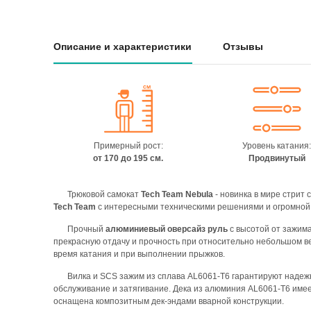
Описание и характеристики
Отзывы
Примерный рост:
Уровень катания
от 170 до 195 см.
Продвинутый
Трюковой самокат
Tech Team Nebula
- новинка в мире стрит 
Tech Team
с интересными техническими решениями и огромной 
Прочный
алюминиевый оверсайз руль
с высотой от зажим
прекрасную отдачу и прочность при относительно небольшом в
время катания и при выполнении прыжков.
Вилка и SCS зажим из сплава AL6061-T6 гарантируют надежн
обслуживание и затягивание. Дека из алюминия AL6061-T6 имее
оснащена композитным дек-эндами вварной конструкции.