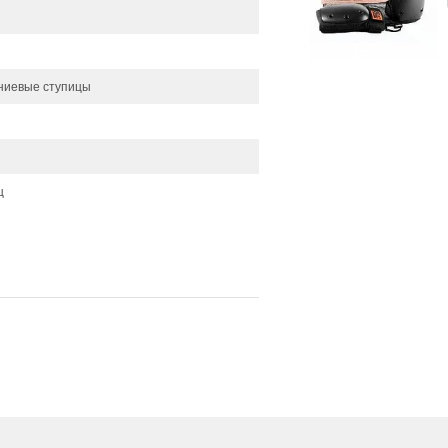
ниевые ступицы
ц