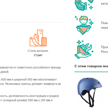
кат
Пом
пере
Пров
:
Стиль катания:
Росс
Стрит
С этим товаром по
самокатов от известного российского бренда
декой.
а 600 мм и шириной 560 мм обеспечивает
есе. Резиновые грипсы добавят комфорта во
ость, долговечность конструкции и редкое
т солидный размер 560 мм х 165 мм и