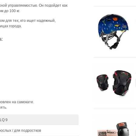
асной управляемостью. Он подойдет как
 до 100 кг.
м для тех, кто ищет надежный,
ицах города.
a:
новлен на самокате.
ять.
ILQ 9
рослых / для подростков