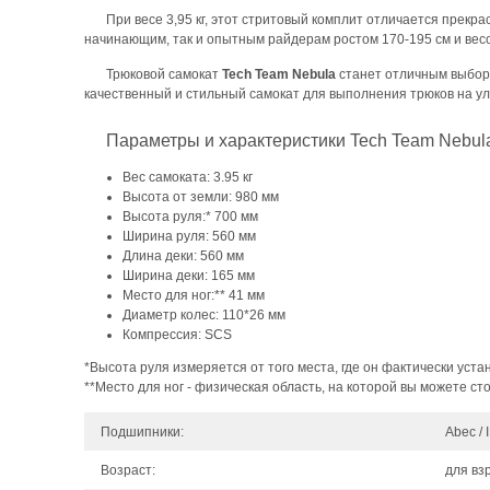
При весе 3,95 кг, этот стритовый комплит отличается прекр
начинающим, так и опытным райдерам ростом 170-195 см и весом
Трюковой самокат
Tech Team Nebula
станет отличным выборо
качественный и стильный самокат для выполнения трюков на ул
Параметры и характеристики Tech Team Nebul
Вес самоката: 3.95 кг
Высота от земли: 980 мм
Высота руля:* 700 мм
Ширина руля: 560 мм
Длина деки: 560 мм
Ширина деки: 165 мм
Место для ног:** 41 мм
Диаметр колес: 110*26 мм
Компрессия: SCS
*Высота руля измеряется от того места, где он фактически уста
**Место для ног - физическая область, на которой вы можете сто
Подшипники:
Аbec / 
Возраст:
для вз