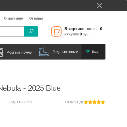
О магазине
Отзывы
В корзине
0
товаров:
0
на сумму
руб.
Еще
Ледовые коньки
Рюкзаки и сумки
т
ebula - 2025 Blue
Код: TT888561
Отзывы (0)