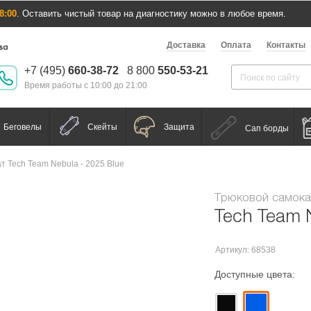
8:00
. Оставить чистый товар на диагностику можно в любое время.
Доставка
Оплата
Контакты
+7 (495)
660-38-72
8 800
550-53-21
Время работы с 10:00 до 21:00
Беговелы
Скейты
Защита
Сап борды
т Tech Team Nebula - 2025 Blue
Трюковой самока
Tech Team N
Артикул: 68538
Доступные цвета: