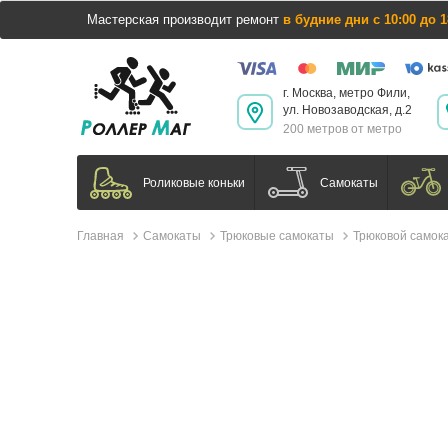
Мастерская производит ремонт
в будние дни с 10:00 до 1
г. Москва, метро Фили,
ул. Новозаводская, д.2
200 метров от метро
Самокаты
Роликовые коньки
Главная
Самокаты
Трюковые самокаты
Трюковой самока