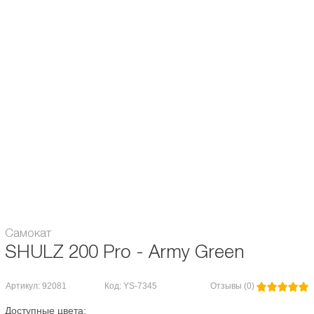
Амортизатор:
передний
Подшипники:
Аbec / ILQ 9
Диаметр колес, мм:
200
Вес, кг:
6,5
регулирующийся руль / широкие
Особенности:
колеса
Максимальная нагрузка, кг:
150
Гарантия:
6 месяцев
Самокат
SHULZ 200 Pro - Army Green
Артикул: 92081
Код: YS-7345
Отзывы (0)
Доступные цвета: