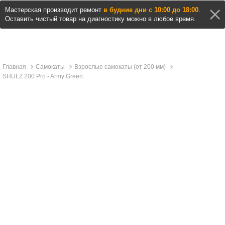
Мастерская производит ремонт
в будние дни с 10:00 до 18:00
.
Оставить чистый товар на диагностику можно в любое время.
Главная
Самокаты
Взрослые самокаты (от 200 мм)
SHULZ 200 Pro - Army Green