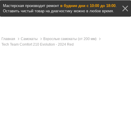
Мастерская производит ремонт
в будние дни с 10:00 до 18:00
.
Оставить чистый товар на диагностику можно в любое время.
Главная
Самокаты
Взрослые самокаты (от 200 мм)
Tech Team Comfort 210 Evolution - 2024 Red