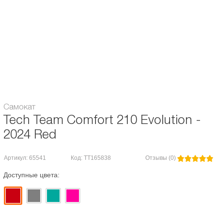
Вес, кг:
4.7
Особенности:
регулирующийся руль
Максимальная нагрузка, кг:
50
Гарантия:
1 месяц
Самокат
Tech Team Comfort 210 Evolution -
2024 Red
Артикул: 65541
Код: TT165838
Отзывы (0)
Доступные цвета: