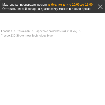
Мастерская производит ремонт
в будние дни с 10:00 до 18:00
.
Оставить чистый товар на диагностику можно в любое время.
Главная
Самокаты
Взрослые самокаты (от 200 мм)
Y-scoo 230 Slicker new Technology blue