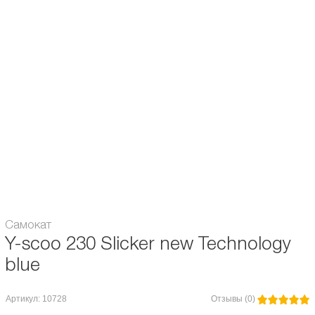
Амортизатор:
без амортизатора
Подшипники:
Аbec / ILQ 7
Диаметр колес, мм:
230 + 180
Вес, кг:
4.9
Особенности:
регулирующийся руль
Максимальная нагрузка, кг:
100
Гарантия:
6 месяцев
Самокат
Y-scoo 230 Slicker new Technology
blue
Артикул: 10728
Отзывы (0)