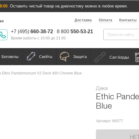
8:00
. Оставить чистый товар на диагностику можно в любое время.
Доставка
Оплата
Контакты
+7 (495)
660-38-72
8 800
550-53-21
Время работы с 10:00 до 21:00
Беговелы
Скейты
Защита
Сап борды
а Ethic Pandemonium V2 Deck 460 Chrome Blue
Дека
Ethic Pand
Blue
Артикул: 66577
НЕ