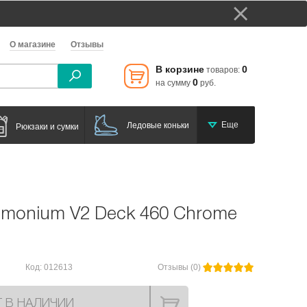
О магазине
Отзывы
В корзине
0
товаров:
0
на сумму
руб.
Еще
Ледовые коньки
Рюкзаки и сумки
emonium V2 Deck 460 Chrome
Код: 012613
Отзывы (0)
Т В НАЛИЧИИ