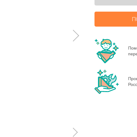
П
Пом
пере
Пров
Росс