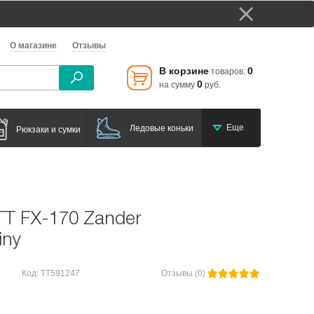
О магазине
Отзывы
В корзине
0
товаров:
0
на сумму
руб.
Еще
Ледовые коньки
Рюкзаки и сумки
TT FX-170 Zander
iny
Код: TT591247
Отзывы (0)