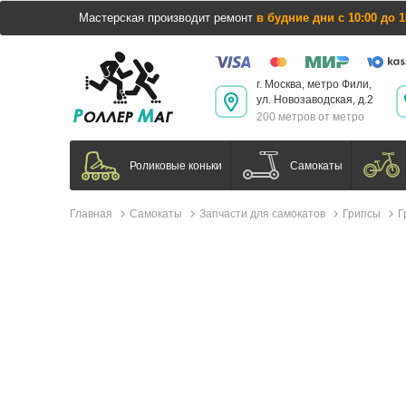
Мастерская производит ремонт
в будние дни с 10:00 до 1
г. Москва, метро Фили,
ул. Новозаводская, д.2
200 метров от метро
Самокаты
Роликовые коньки
Главная
Самокаты
Запчасти для самокатов
Грипсы
Г