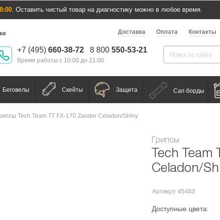
8:00
. Оставить чистый товар на диагностику можно в любое время.
Доставка
Оплата
Контакты
+7 (495)
660-38-72
8 800
550-53-21
Время работы с 10:00 до 21:00
Беговелы
Скейты
Защита
Сап борды
рипсы Tech Team TT FX-170 Zander Celadon/Shiny
Грипсы
Tech Team 
Celadon/Sh
Артикул: 45483
Доступные цвета: