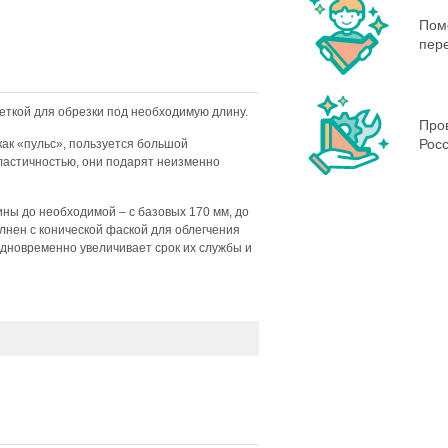
Пом
пере
еткой для обрезки под необходимую длину.
Пров
Росс
как «пульс», пользуется большой
эластичностью, они подарят неизменно
ны до необходимой – с базовых 170 мм, до
лнен с конической фаской для облегчения
одновременно увеличивает срок их службы и