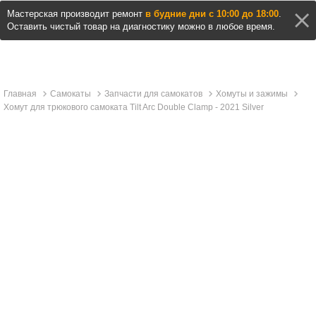
Мастерская производит ремонт
в будние дни с 10:00 до 18:00
.
Оставить чистый товар на диагностику можно в любое время.
Главная
Самокаты
Запчасти для самокатов
Хомуты и зажимы
Хомут для трюкового самоката Tilt Arc Double Clamp - 2021 Silver