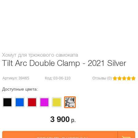
весом.
Болты с головой под шестигранник 6мм.
Каждый болт обработан
противозадирочным составом, что предотвращает срывание и заедание.
Диаметр руля:
Oversize (34,9 mm)
Система компрессии:
HIC
Хомут для трюкового самоката
Tilt Arc Double Clamp - 2021 Silver
Артикул: 39465
Код: 03-06-110
Отзывы (0)
Доступные цвета:
3 900
р.