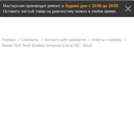
Мастерская производит ремонт
в будние дни с 10:00 до 18:00
.
Оставить чистый товар на диагностику можно в любое время.
Главная
Самокаты
Запчасти для самокатов
Хомуты и зажимы
Зажим Tech Team Drakkar Universal Clamp HIC - Black