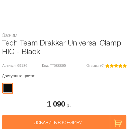
Диаметр руля:
Oversize (34,9 mm)
Система компрессии:
HIC
Зажим
Tech Team Drakkar Universal Clamp
HIC - Black
Артикул: 69186
Код: TT588865
Отзывы (0)
Доступные цвета:
1 090
р.
ДОБАВИТЬ В КОРЗИНУ