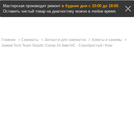
Мастерская производит ремонт
в будние дни с 10:00 до 18:00
.
Оставить чистый товар на диагностику можно в любое время.
Главная
Самокаты
Запчасти для самокатов
Хомуты и зажимы
Зажим Tech Team Skeptic Clamp 34.9мм HIC - Серебристый / Raw