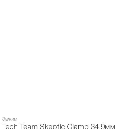
Описание и характеристики
Отзывы
Tech Team Skeptic Clamp HIC
- лёгкий и прочный алюминиевый зажим.
Подойдёт под оверсайз 34,9 мм с пропилом.
Диаметр руля:
Oversize (34,9 mm)
Система компрессии:
HIC
Зажим
Tech Team Skeptic Clamp 34.9мм