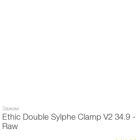
Описание и характеристики
Отзывы
Ethic Зажим Double Sylphe Clamp V2 34.9 - Raw
Диаметр руля:
Oversize (34,9 mm)
Система компрессии:
HIC
Зажим
Ethic Double Sylphe Clamp V2 34.9 -
Raw