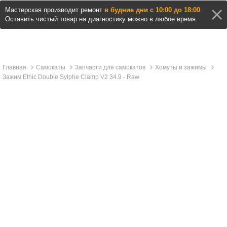
Мастерская производит ремонт
в будние дни с 10:00 до 18:00
.
Оставить чистый товар на диагностику можно в любое время.
Главная
Самокаты
Запчасти для самокатов
Хомуты и зажимы
Зажим Ethic Double Sylphe Clamp V2 34.9 - Raw