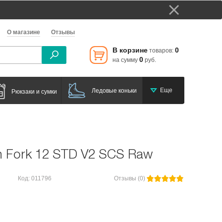
О магазине
Отзывы
В корзине
0
товаров:
0
на сумму
руб.
Еще
Ледовые коньки
Рюкзаки и сумки
on Fork 12 STD V2 SCS Raw
Код: 011796
Отзывы (0)