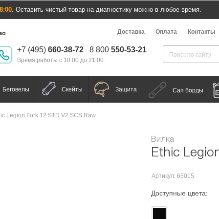
8:00
. Оставить чистый товар на диагностику можно в любое время.
Доставка
Оплата
Контакты
+7 (495)
660-38-72
8 800
550-53-21
Время работы с 10:00 до 21:00
Беговелы
Скейты
Защита
Сап борды
hic Legion Fork 12 STD V2 SCS Raw
Вилка
Ethic Legi
Артикул: 65015
Доступные цвета: