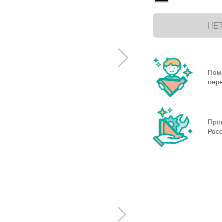
НЕ
Пом
пере
Пров
Росс