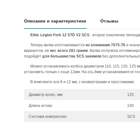
Описание и характеристики
Отзывы
Ethic Legion Fork 12 STD V2 SCS
- второе поколение легенда
Теперь вилка изготавливается
из алюминия 7075-Т6
и значи
вариантов, её
вес всего 281 грамм
. Вилка получила оптимизир
подойдёт
для большинства SCS зажимов
без дополнительных 
Можно устанавливать колёса диаметром 110, 115, 120, 125 м
установить только с осью 12мм. На ось 8мм устанавливаются то
В комплекте оси 8 и 12 мм, с конвертерами и проставками.
Диаметр колес, мм:
125
Длина штока:
140
Система компрессии:
SCS