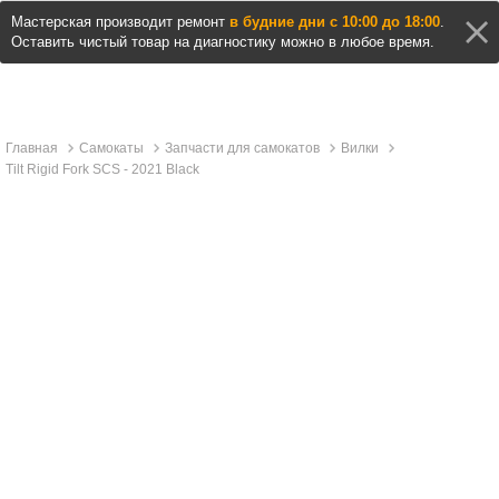
Мастерская производит ремонт
в будние дни с 10:00 до 18:00
.
Оставить чистый товар на диагностику можно в любое время.
Главная
Самокаты
Запчасти для самокатов
Вилки
Tilt Rigid Fork SCS - 2021 Black