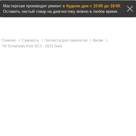
Мастерская производит ремонт
в будние дни с 10:00 до 18:00
.
Оставить чистый товар на диагностику можно в любое время.
Главная
Самокаты
Запчасти для самокатов
Вилки
Tilt Tomahawk Fork SCS - 2021 Gold