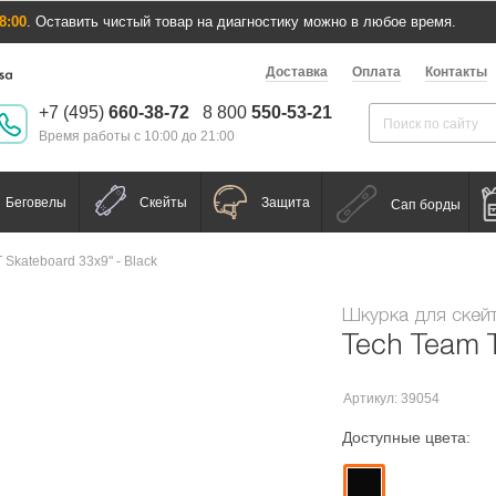
8:00
. Оставить чистый товар на диагностику можно в любое время.
Доставка
Оплата
Контакты
+7 (495)
660-38-72
8 800
550-53-21
Время работы с 10:00 до 21:00
Беговелы
Скейты
Защита
Сап борды
 Skateboard 33x9" - Black
Шкурка для скей
Tech Team T
Артикул: 39054
Доступные цвета: