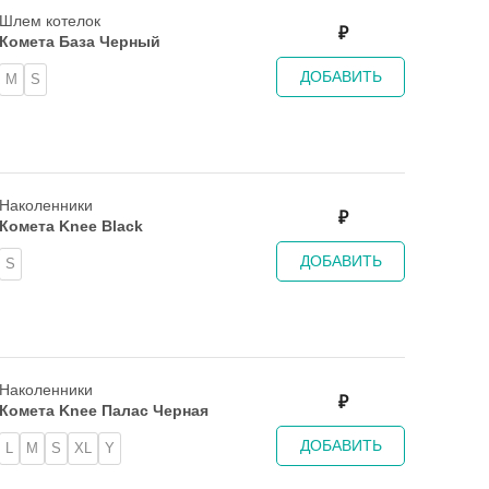
Шлем котелок
₽
Комета База Черный
ДОБАВИТЬ
M
S
Наколенники
₽
Комета Knee Black
ДОБАВИТЬ
S
Наколенники
₽
Комета Knee Палас Черная
ДОБАВИТЬ
L
M
S
XL
Y