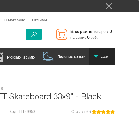
О магазине
Отзывы
В корзине
0
товаров:
0
на сумму
руб.
Еще
Ледовые коньки
Рюкзаки и сумки
та
T Skateboard 33x9" - Black
Код: TT129958
Отзывы (0)