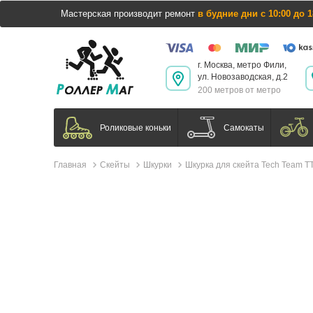
Мастерская производит ремонт
в будние дни с 10:00 до 1
г. Москва, метро Фили,
ул. Новозаводская, д.2
200 метров от метро
Самокаты
Роликовые коньки
Главная
Скейты
Шкурки
Шкурка для скейта Tech Team TT