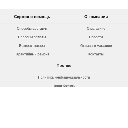
Сервис и помощь
О компании
Способы доставки
О магазине
Способы оплаты
Новости
Возврат товара
Отзывы о магазине
Гарантийный ремонт
Контакты
Прочее
Политика конфиденциальности
Наши бренды
Вакансии
© 2026 Rollermag. Все права защищены.
"Роллермаг" - специализированный
магазин роликов, коньков и самокатов.
+7 (495) 660-38-72, 8 800 550-53-21