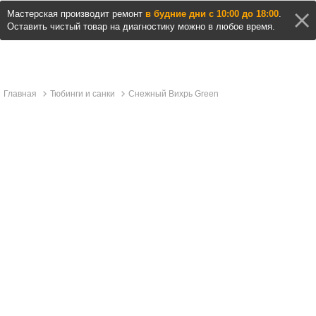
Мастерская производит ремонт
в будние дни с 10:00 до 18:00
.
Оставить чистый товар на диагностику можно в любое время.
Главная
Тюбинги и санки
Снежный Вихрь Green