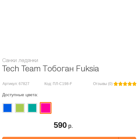
желобам, на них можно кататься и на ближайшей к вам ледяной, или
укатанной снежной, горке.
Большая чаша сиденья позволит комфортно использовать санки
людям любых возрастов и комплекций. Две удобные, объёмные ручки
гарантируют удобство удержания санок, а прочный материал и их яркий
дизайн будут долго радовать владельца.
Санки ледянки
Tech Team Тобоган Fuksia
Артикул: 67827
Код: ПЛ-С198-F
Отзывы (0)
Доступные цвета:
590
р.