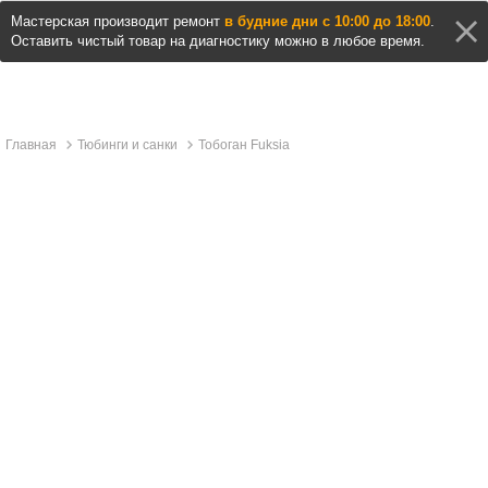
Мастерская производит ремонт
в будние дни с 10:00 до 18:00
.
Оставить чистый товар на диагностику можно в любое время.
Главная
Тюбинги и санки
Тобоган Fuksia