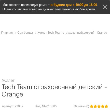
Мастерская производит ремонт
в будние дни с 10:00 до 18:00
.
Оставить чистый товар на диагностику можно в любое время.
Главная
Сап борды
Жилет Tech Team страховочный детский - Orange
Описание и характеристики
Отзывы
Жилет
Tech Team страховочный детский -
Orange
Артикул: 92087
Код: NN015805
Отзывы (0)