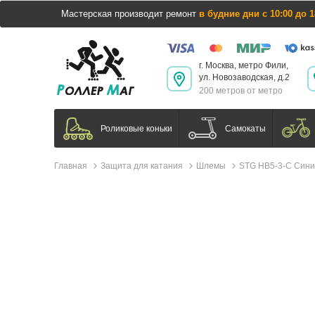
Мастерская производит ремонт
в будние дни с 10:00 до 1
г. Москва, метро Фили,
ул. Новозаводская, д.2
200 метров от метро
Самокаты
Роликовые коньки
Главная
Защита для катания
Шлемы
STG HB5-3-C Син