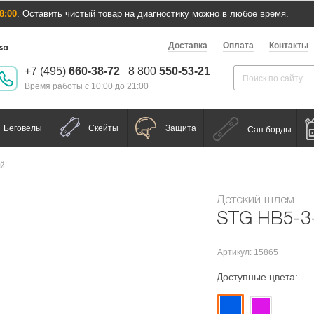
8:00
. Оставить чистый товар на диагностику можно в любое время.
Доставка
Оплата
Контакты
+7 (495)
660-38-72
8 800
550-53-21
Время работы с 10:00 до 21:00
Беговелы
Скейты
Защита
Сап борды
ий
Детский шлем
STG HB5-3
Артикул: 15865
Доступные цвета: