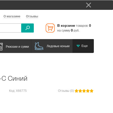
О магазине
Отзывы
В корзине
0
товаров:
0
на сумму
руб.
Еще
Ледовые коньки
Рюкзаки и сумки
-C Синий
Код: Х66775
Отзывы (0)