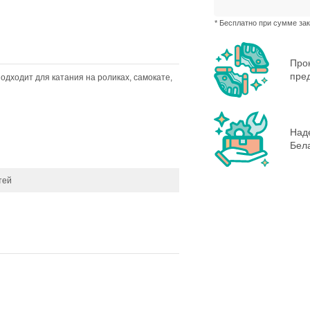
* Бесплатно при сумме зак
Про
пре
одходит для катания на роликах, самокате,
Наде
Бела
тей