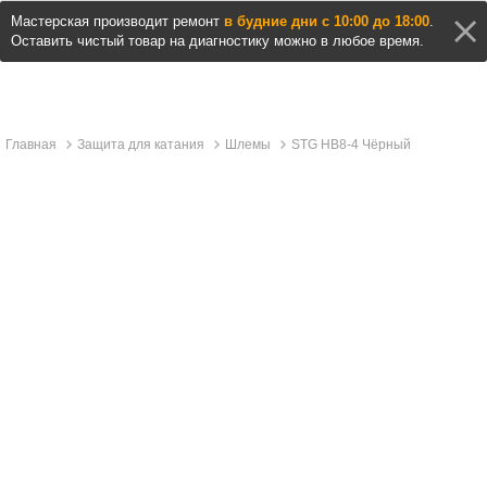
Мастерская производит ремонт
в будние дни с 10:00 до 18:00
.
Оставить чистый товар на диагностику можно в любое время.
Главная
Защита для катания
Шлемы
STG HB8-4 Чёрный