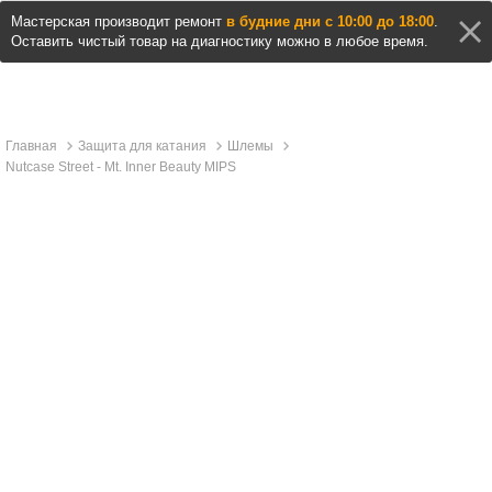
Мастерская производит ремонт
в будние дни с 10:00 до 18:00
.
Оставить чистый товар на диагностику можно в любое время.
Главная
Защита для катания
Шлемы
Nutcase Street - Mt. Inner Beauty MIPS