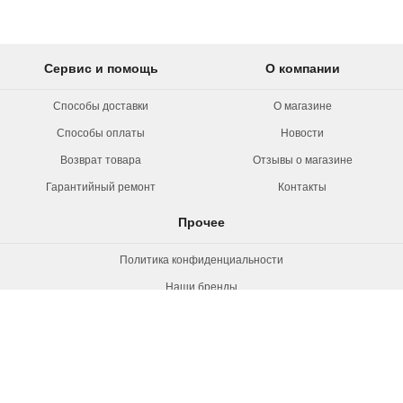
Сервис и помощь
О компании
Способы доставки
О магазине
Способы оплаты
Новости
Возврат товара
Отзывы о магазине
Гарантийный ремонт
Контакты
Прочее
Политика конфиденциальности
Наши бренды
Вакансии
© 2026 Rollermag. Все права защищены.
"Роллермаг" - специализированный
магазин роликов, коньков и самокатов.