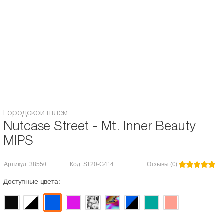
Обладает удобной системой фиксации для надежной посадки. 11
вентиляционных отверстий обеспечивают необходимый поток воздуха,
чтобы голова оставалась прохладной и не перегревалась. Корпус
изготовлен из ABS пластика, литьём под высоким давлением со
специально подобранным пенополистиролом.
Козырек в комплекте
.
Сертификация CPSC 16 CFR 1203 и ASTM F1492
Возраст:
для взрослых
Городской шлем
Nutcase Street - Mt. Inner Beauty
MIPS
Артикул: 38550
Код: ST20-G414
Отзывы (0)
Доступные цвета: