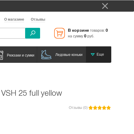
О магазине
Отзывы
В корзине
0
товаров:
0
на сумму
руб.
Еще
Ледовые коньки
Рюкзаки и сумки
VSH 25 full yellow
Отзывы (0)