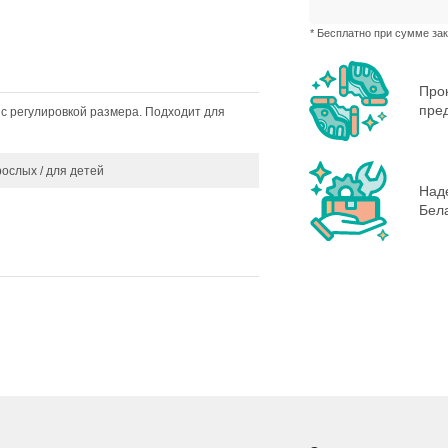
* Бесплатно при сумме зак
Про
пре
 с регулировкой размера. Подходит для
рослых / для детей
Наде
Бела