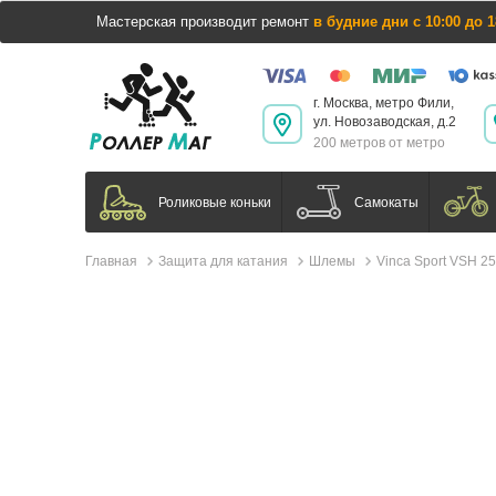
Мастерская производит ремонт
в будние дни с 10:00 до 1
г. Москва, метро Фили,
ул. Новозаводская, д.2
200 метров от метро
Самокаты
Роликовые коньки
Главная
Защита для катания
Шлемы
Vinca Sport VSH 25 