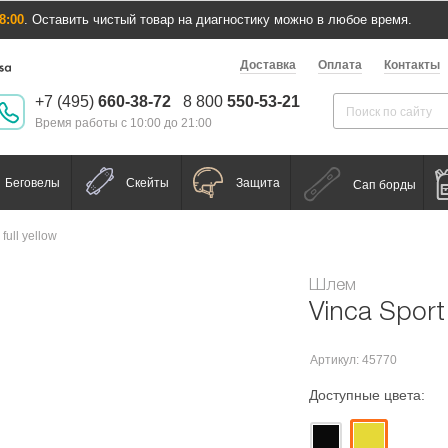
8:00
. Оставить чистый товар на диагностику можно в любое время.
Доставка
Оплата
Контакты
+7 (495)
660-38-72
8 800
550-53-21
Время работы с 10:00 до 21:00
Беговелы
Скейты
Защита
Сап борды
full yellow
Шлем
Vinca Sport 
Артикул: 45770
Доступные цвета: